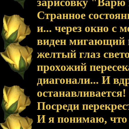
зарисовку "Варю 
Странное состояни
и... через окно с 
виден мигающий
желтый глаз свет
прохожий пересек
диагонали... И вд
останавливается!
Посреди перекрест
И я понимаю, что э