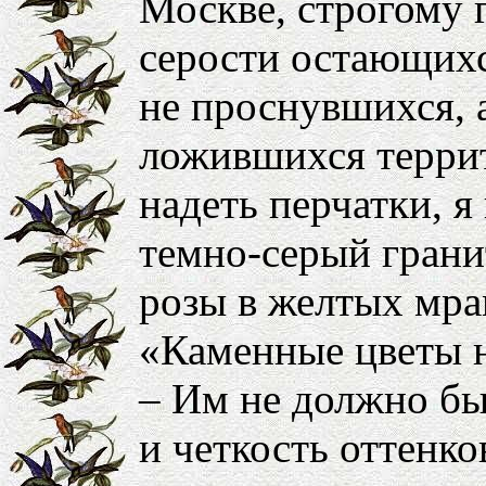
Москве, строгому 
серости остающихс
не проснувшихся, 
ложившихся террит
надеть перчатки, 
темно-серый грани
розы в желтых мр
«Каменные цветы н
– Им не должно бы
и четкость оттенко