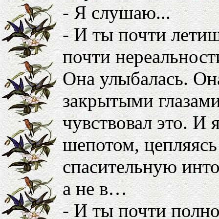
- Я слушаю...
- И ты почти летиш
почти нереальност
Она улыбалась. Он
закрытыми глазами.
чувствовал это. И 
шепотом, цепляясь
спасительную инт
а не в…
- И ты почти полн