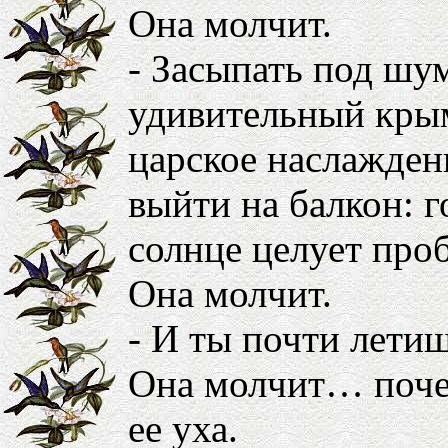
Она молчит.
- Засыпать под шу
удивительный крым
царское наслаждени
выйти на балкон: г
солнце целует про
Она молчит.
- И ты почти летишь
Она молчит… поче
ее уха.