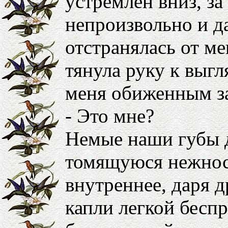
устремлен вниз, з
непроизвольно и д
отстранялась от ме
тянула руку к выг
меня обиженным з
- Это мне?
Немые наши губы д
томящуюся нежност
внутреннее, даря 
капли легкой бесп