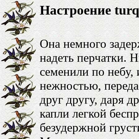
Настроение turq
Она немного задер
надеть перчатки. Н
семенили по небу,
нежностью, переда
друг другу, даря 
капли легкой бесп
безудержной груст