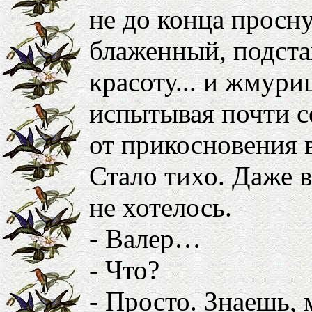
не до конца просн
блаженный, подста
красоту... и жмури
испытывая почти с
от прикосновения в
Стало тихо. Даже в
не хотелось.
- Валер…
- Что?
- Просто. Знаешь, 