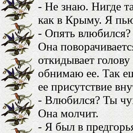
- Не знаю. Нигде т
как в Крыму. Я пь
- Опять влюбился?
Она поворачиваетс
откидывает голову 
обнимаю ее. Так е
ее присутствие вну
- Влюбился? Ты чу
Она молчит.
- Я был в предгорь