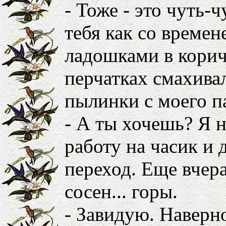
- Тоже - это чуть-
тебя как со времен
ладошками в кори
перчатках смахив
пылинки с моего п
- А ты хочешь? Я н
работу на часик и
переход. Еще вчера
сосен... горы.
- Завидую. Наверн