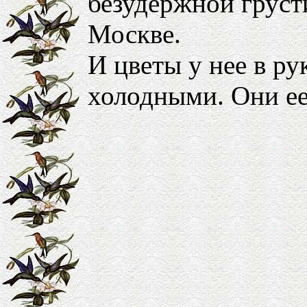
безудержной груст
Москве.
И цветы у нее в ру
холодными. Они е